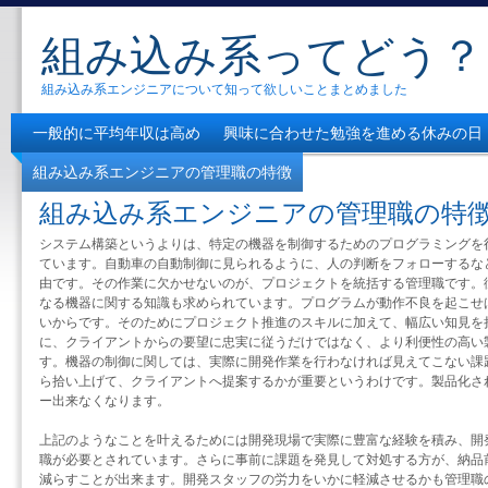
組み込み系ってどう？
組み込み系エンジニアについて知って欲しいことまとめました
一般的に平均年収は高め
興味に合わせた勉強を進める休みの日
組み込み系エンジニアの管理職の特徴
半端な考え方を持たずに
組み込み系エンジニアの管理職の特
システム構築というよりは、特定の機器を制御するためのプログラミングを
ています。自動車の自動制御に見られるように、人の判断をフォローするな
由です。その作業に欠かせないのが、プロジェクトを統括する管理職です。
なる機器に関する知識も求められています。プログラムが動作不良を起こせ
いからです。そのためにプロジェクト推進のスキルに加えて、幅広い知見を
に、クライアントからの要望に忠実に従うだけではなく、より利便性の高い
す。機器の制御に関しては、実際に開発作業を行わなければ見えてこない課
ら拾い上げて、クライアントへ提案するかが重要というわけです。製品化さ
ー出来なくなります。
上記のようなことを叶えるためには開発現場で実際に豊富な経験を積み、開
職が必要とされています。さらに事前に課題を発見して対処する方が、納品
減らすことが出来ます。開発スタッフの労力をいかに軽減させるかも管理職